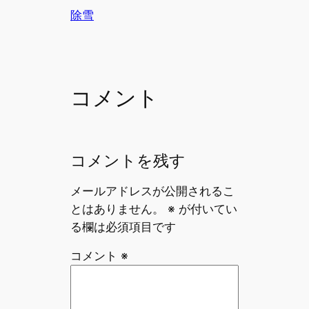
有
e
l
a
除雪
b
d
o
s
o
コメント
k
コメントを残す
メールアドレスが公開されるこ
とはありません。
※
が付いてい
る欄は必須項目です
コメント
※