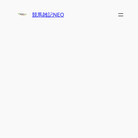
内
容
競馬雑記NEO
を
ス
キ
ッ
プ