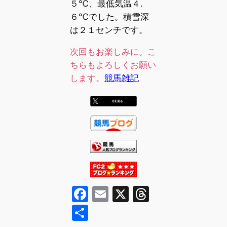
５℃、最低気温４.
６℃でした。積雪深
は２１センチです。
次回もお楽しみに。こ
ちらもよろしくお願い
します。
競馬雑記
F
E
X
T
a
m
hr
共
c
ai
e