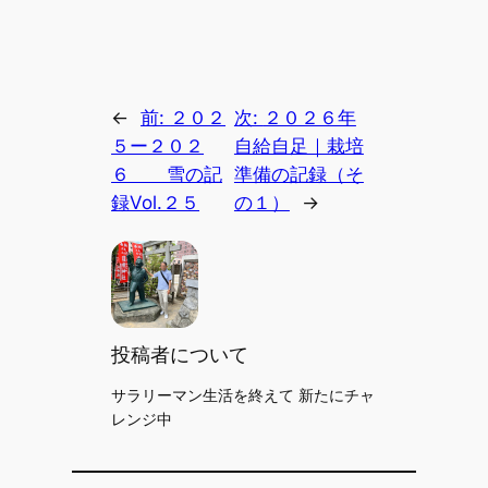
←
前:
２０２
次:
２０２６年
５ー２０２
自給自足｜栽培
６ 雪の記
準備の記録（そ
録Vol.２５
の１）
→
投稿者について
サラリーマン生活を終えて 新たにチャ
レンジ中