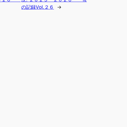
の記録Vol.２６
→