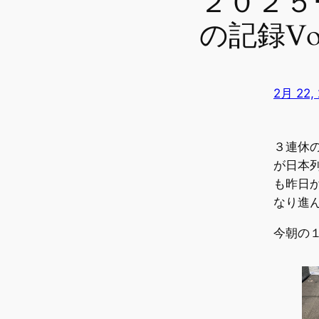
２０２
の記録Vo
2月 22,
３連休
が日本
も昨日
なり進
今朝の