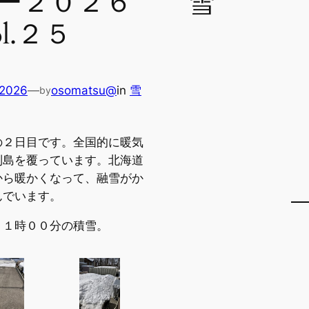
５ー２０２６ 雪
l.２５
 2026
—
osomatsu@
in
雪
by
の２日目です。全国的に暖気
列島を覆っています。北海道
から暖かくなって、融雪がか
んでいます。
１１時００分の積雪。