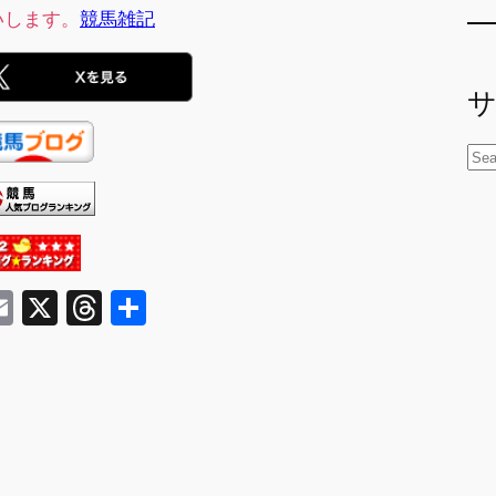
いします。
競馬雑記
検
索
E
X
T
共
m
hr
有
ai
e
l
a
d
s