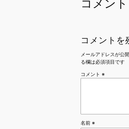
コメント
o
k
コメントを
メールアドレスが公
る欄は必須項目です
コメント
※
名前
※