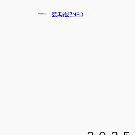
内
容
競馬雑記NEO
を
ス
キ
ッ
プ