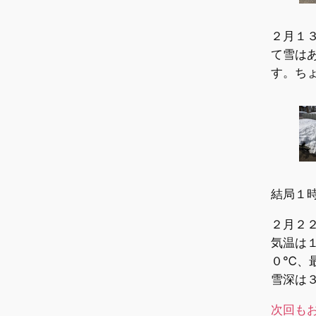
２月１
て雪は
す。ち
結局１
２月２
気温は１
０℃、
雪深は
次回も