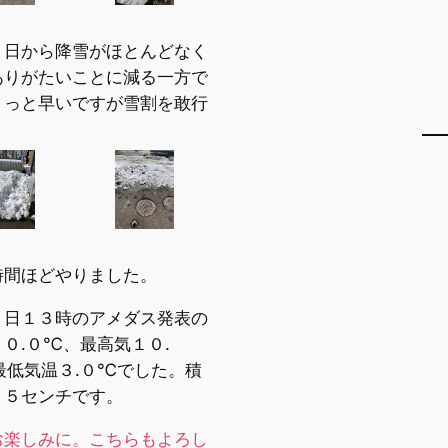
３日から降雪がほとんどなく
ありがたいことに減る一方で
ょっと早いですが雪割を敢行
時間ほどやりました。
２日１３時のアメダス発表の
０.０℃、最高気１０.
最低気温３.０℃でした。積
３５センチです。
お楽しみに。こちらもよろし