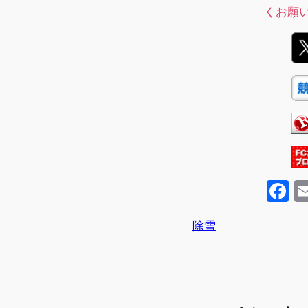
くお願
F
a
除雪
c
e
b
o