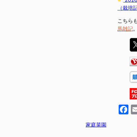
（栽培
こちら
馬雑記
F
a
家庭菜園
c