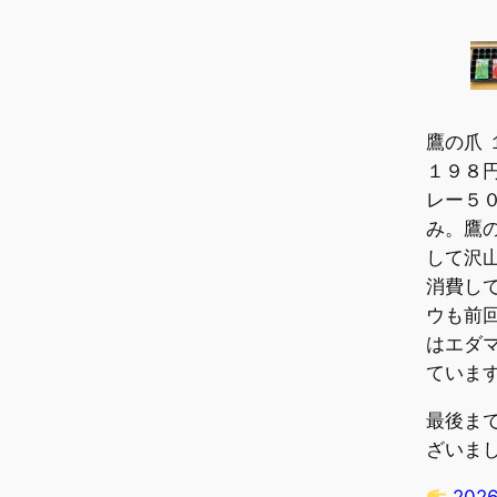
鷹の爪
１９８円
レー５０
み。鷹
して沢
消費し
ウも前
はエダ
ていま
最後ま
ざいま
202