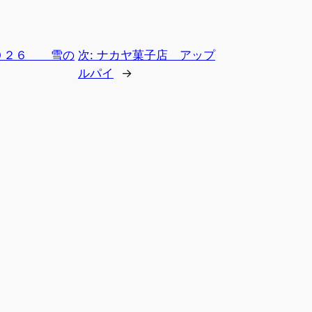
０２６ 雪の
次:
ナカヤ菓子店 アップ
ルパイ
→