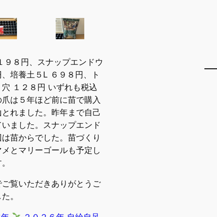
 １９８円、スナップエンドウ
、培養土５L ６９８円、ト
穴 １２８円 いずれも税込
の爪は５年ほど前に苗で購入
山とれました。昨年まで自己
ていました。スナップエンド
回は苗からでした。苗づくり
マメとマリーゴールも予定し
す。
でご覧いただきありがとうご
した。
6年
２０２６年 自給自足