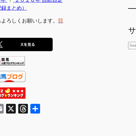
記録まとめ）
もよろしくお願いします。
競
。
検
索
E
X
T
共
m
hr
有
ai
e