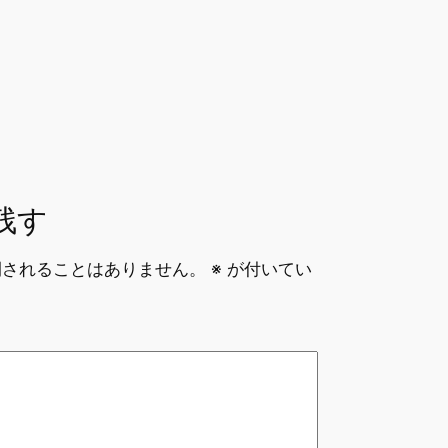
l
a
d
s
残す
開されることはありません。
※
が付いてい