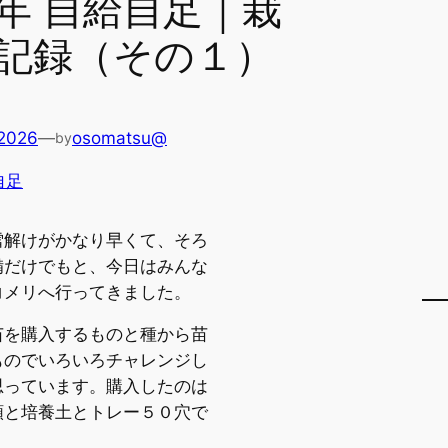
年 自給自足｜栽
記録（その１）
 2026
—
osomatsu@
by
自足
雪解けがかなり早くて、そろ
備だけでもと、今日はみんな
コメリへ行ってきました。
苗を購入するものと種から苗
ものでいろいろチャレンジし
思っています。購入したのは
類と培養土とトレー５０穴で