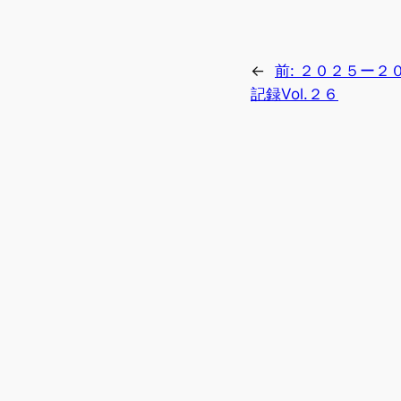
←
前:
２０２５ー２
記録Vol.２６