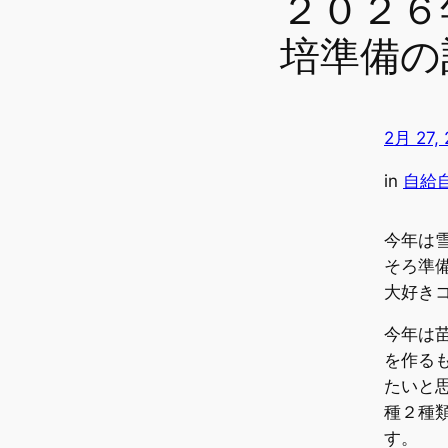
２０２６
培準備の
2月 27,
in
自給
今年は
そろ準
大好き
今年は
を作る
たいと
種２種
す。