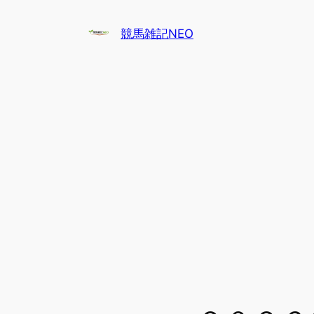
内
容
競馬雑記NEO
を
ス
キ
ッ
プ