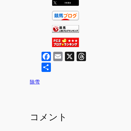
F
E
X
T
a
m
hr
共
c
ai
e
有
e
l
a
除雪
b
d
o
s
o
コメント
k