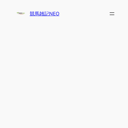
内
容
競馬雑記NEO
を
ス
キ
ッ
プ