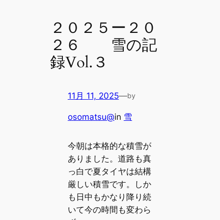
２０２５ー２０
２６ 雪の記
録Vol.３
11月 11, 2025
—
by
osomatsu@
in
雪
今朝は本格的な積雪が
ありました。道路も真
っ白で夏タイヤは結構
厳しい積雪です。しか
も日中もかなり降り続
いて今の時間も変わら