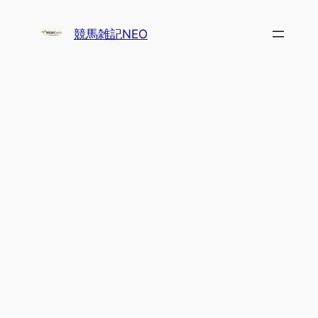
内
容
競馬雑記NEO
を
ス
キ
ッ
プ