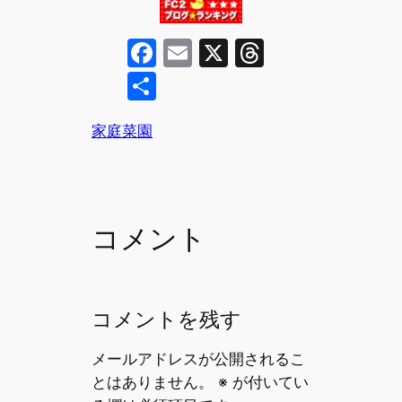
F
E
X
T
a
m
hr
共
c
ai
e
有
e
l
a
家庭菜園
b
d
o
s
o
コメント
k
コメントを残す
メールアドレスが公開されるこ
とはありません。
※
が付いてい