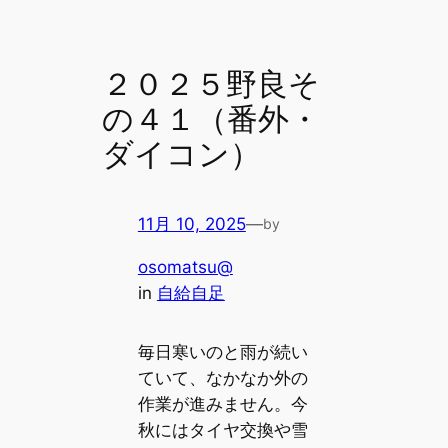
２０２５野良そ
の４１（番外・
ダイコン）
11月 10, 2025
—
by
osomatsu@
in
自給自足
毎日寒いのと雨が続い
ていて、なかなか外の
作業が進みません。今
秋にはタイヤ交換や雪