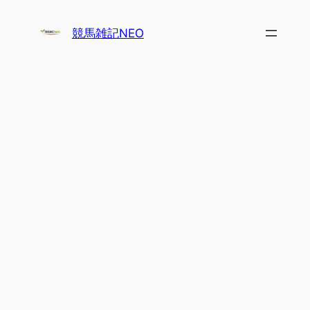
内
容
競馬雑記NEO
を
ス
キ
ッ
プ