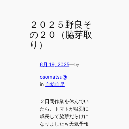
２０２５野良そ
の２０（脇芽取
り）
6月 19, 2025
—
by
osomatsu@
in
自給自足
２日間作業を休んでい
たら、トマトが猛烈に
成長して脇芽だらけに
なりましたｗ天気予報