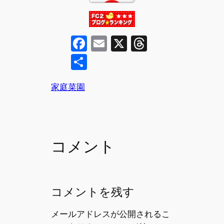
F
E
X
T
a
m
hr
共
c
ai
e
有
e
l
a
家庭菜園
b
d
o
s
o
コメント
k
コメントを残す
メールアドレスが公開されるこ