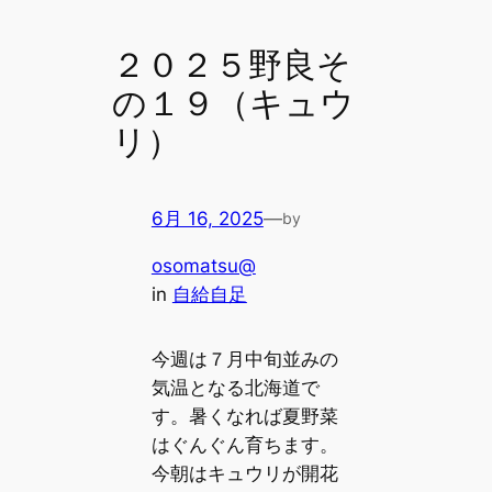
２０２５野良そ
の１９（キュウ
リ）
6月 16, 2025
—
by
osomatsu@
in
自給自足
今週は７月中旬並みの
気温となる北海道で
す。暑くなれば夏野菜
はぐんぐん育ちます。
今朝はキュウリが開花