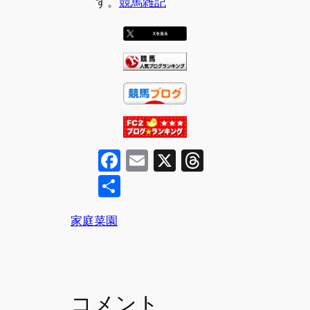
す。
競馬雑記
F
E
X
T
a
m
hr
共
c
ai
e
有
e
l
a
家庭菜園
b
d
o
s
o
コメント