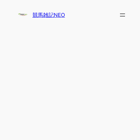
内
容
競馬雑記NEO
を
ス
キ
ッ
プ