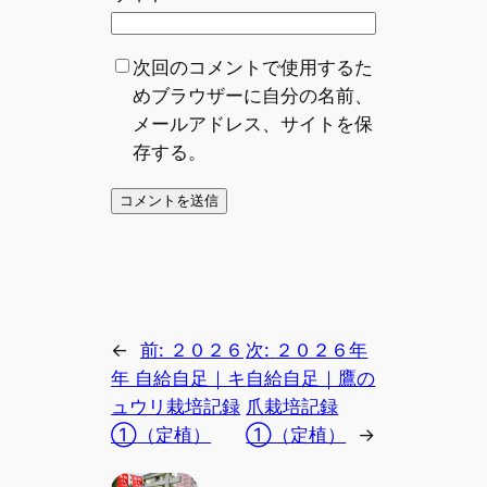
次回のコメントで使用するた
めブラウザーに自分の名前、
メールアドレス、サイトを保
存する。
←
前:
２０２６
次:
２０２６年
年 自給自足｜キ
自給自足｜鷹の
ュウリ栽培記録
爪栽培記録
①（定植）
①（定植）
→