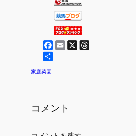
F
E
X
T
a
m
hr
共
c
ai
e
有
e
l
a
家庭菜園
b
d
o
s
o
コメント
k
コメントを残す