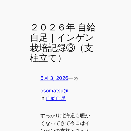
２０２６年 自給
自足｜インゲン
栽培記録③（支
柱立て）
6月 3, 2026
—
by
osomatsu@
in
自給自足
すっかり北海道も暖か
くなってきて今日はイ
ンゲンの支柱とネット