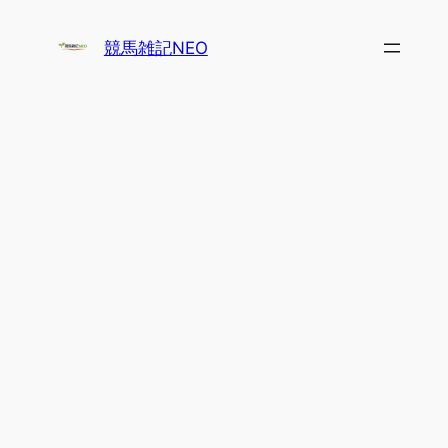
内
容
競馬雑記NEO
を
ス
キ
ッ
プ