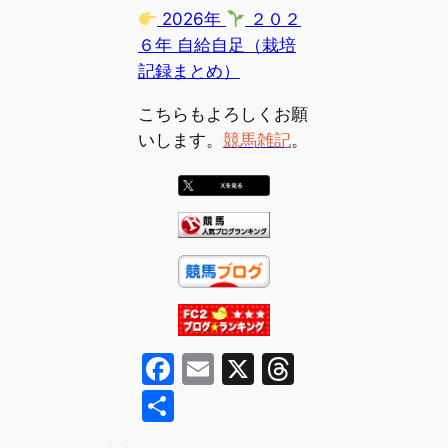
2026年
２０２
６年 自給自足（栽培
記録まとめ）
こちらもよろしくお願
いします。
競馬雑記
。
F
E
X
T
a
m
hr
共
c
ai
e
有