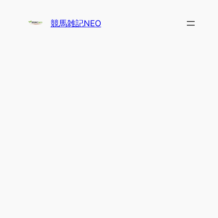
内
容
競馬雑記NEO
を
ス
キ
ッ
プ