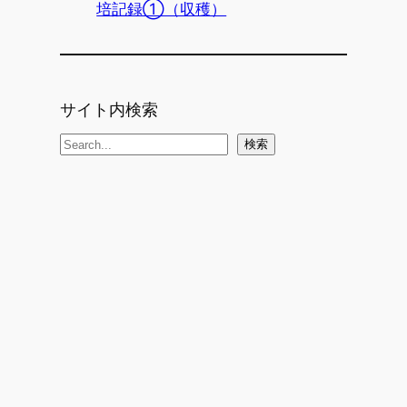
培記録①（収穫）
サイト内検索
検
検索
索