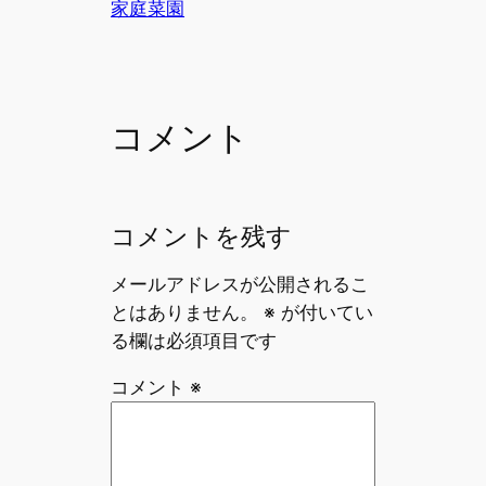
e
l
a
家庭菜園
b
d
o
s
o
コメント
k
コメントを残す
メールアドレスが公開されるこ
とはありません。
※
が付いてい
る欄は必須項目です
コメント
※