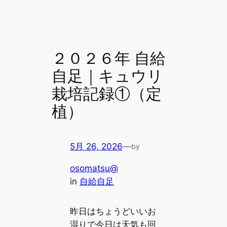
２０２６年 自給
自足｜キュウリ
栽培記録①（定
植）
5月 26, 2026
—
by
osomatsu@
in
自給自足
昨日はちょうどいいお
湿りで今日は天気も回