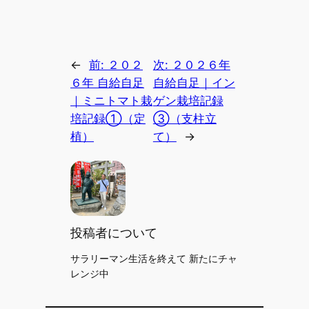
←
前:
２０２
次:
２０２６年
６年 自給自足
自給自足｜イン
｜ミニトマト栽
ゲン栽培記録
培記録①（定
③（支柱立
植）
て）
→
投稿者について
サラリーマン生活を終えて 新たにチャ
レンジ中