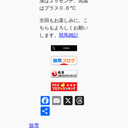
深は２５センチ、気温
はプラス０.６℃
次回もお楽しみに。こ
ちらもよろしくお願い
します。
競馬雑記
F
E
X
T
a
m
hr
共
c
ai
e
有
e
l
a
除雪