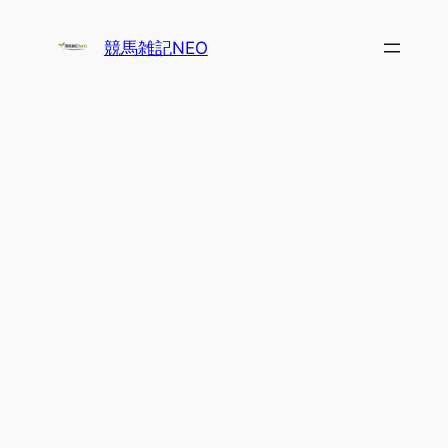
内
容
競馬雑記NEO
を
ス
キ
ッ
プ