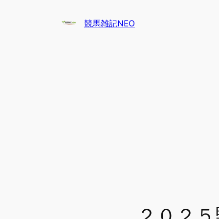
内
容
競馬雑記NEO
を
ス
キ
ッ
プ
２０２５