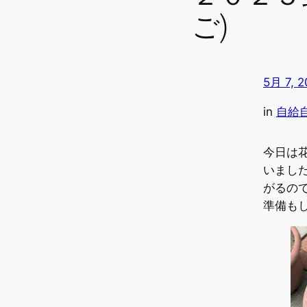
ご)
5月 7, 2
in
自給
今日は
いまし
がるの
準備も