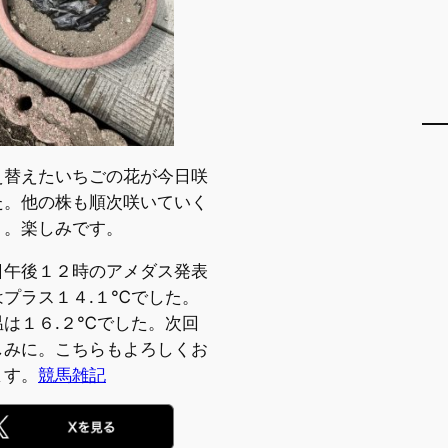
え替えたいちごの花が今日咲
た。他の株も順次咲いていく
う。楽しみです。
日午後１２時のアメダス発表
はプラス１４.１℃でした。
温は１６.２℃でした。次回
しみに。こちらもよろしくお
ます。
競馬雑記