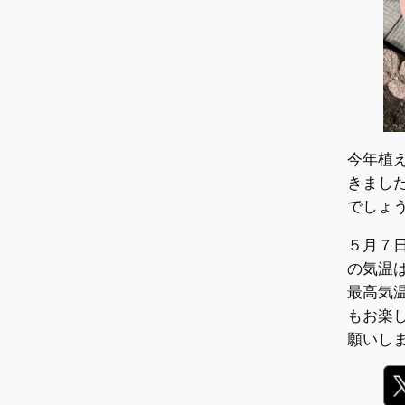
今年植
きまし
でしょ
５月７
の気温
最高気
もお楽
願いし