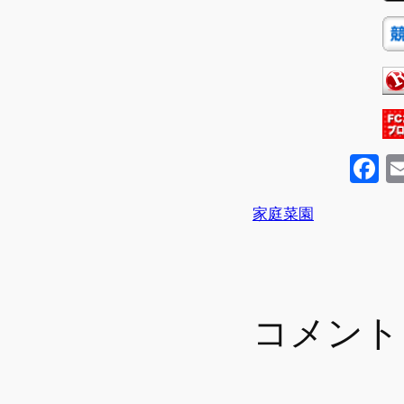
F
a
家庭菜園
c
e
b
o
コメント
o
k