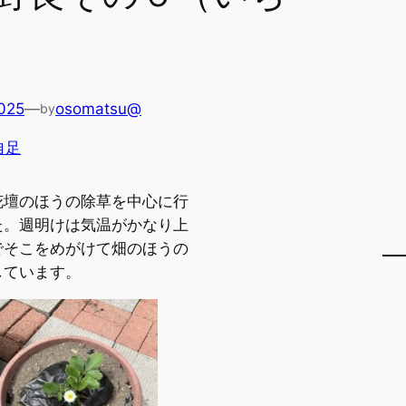
025
—
osomatsu@
by
自足
花壇のほうの除草を中心に行
た。週明けは気温がかなり上
でそこをめがけて畑のほうの
しています。