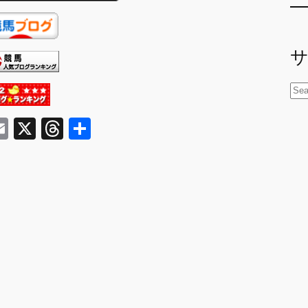
検
索
E
X
T
共
m
hr
有
ai
e
l
a
d
s