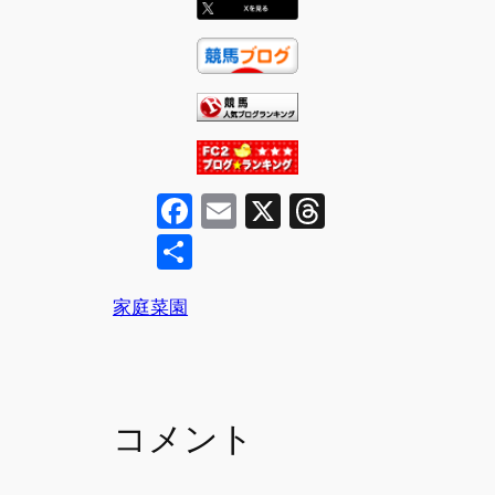
F
E
X
T
a
m
hr
共
c
ai
e
有
e
l
a
家庭菜園
b
d
o
s
o
コメント
k