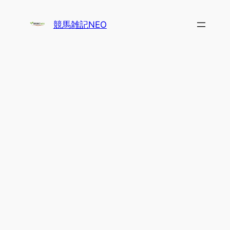
内
容
競馬雑記NEO
を
ス
キ
ッ
プ