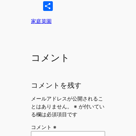
a
m
hr
共
c
ai
e
有
e
l
a
家庭菜園
b
d
o
s
o
コメント
k
コメントを残す
メールアドレスが公開されるこ
とはありません。
※
が付いてい
る欄は必須項目です
コメント
※