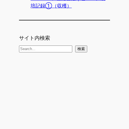
培記録①（収穫）
サイト内検索
検
検索
索