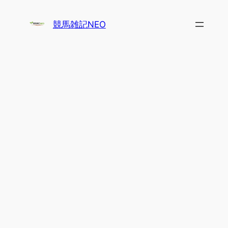
内
容
競馬雑記NEO
を
ス
キ
ッ
プ