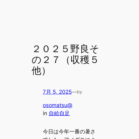
２０２５野良そ
の２７（収穫５
他）
7月 5, 2025
—
by
osomatsu@
in
自給自足
今日は今年一番の暑さ