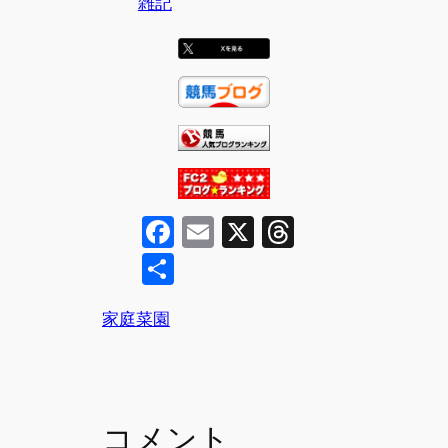
雑記
F
E
X
T
a
m
hr
共
c
ai
e
有
e
l
a
家庭菜園
b
d
o
s
o
コメント