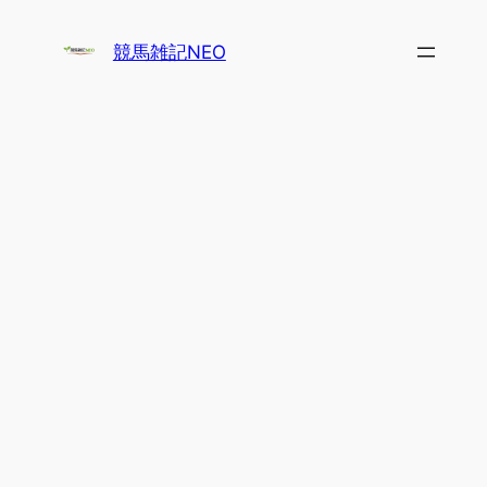
内
容
競馬雑記NEO
を
ス
キ
ッ
プ