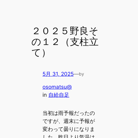
２０２５野良そ
の１２（支柱立
て）
5月 31, 2025
—
by
osomatsu@
in
自給自足
当初は雨予報だったの
ですが、週末に予報が
変わって曇りになりま
した。昨日より気温は