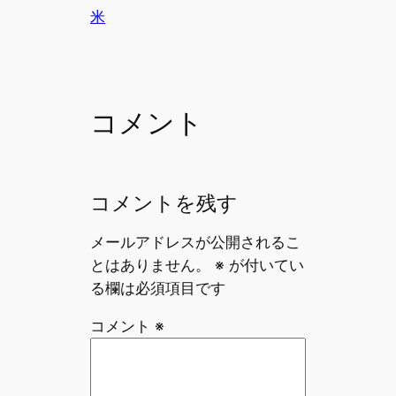
有
e
l
a
米
b
d
o
s
o
コメント
k
コメントを残す
メールアドレスが公開されるこ
とはありません。
※
が付いてい
る欄は必須項目です
コメント
※