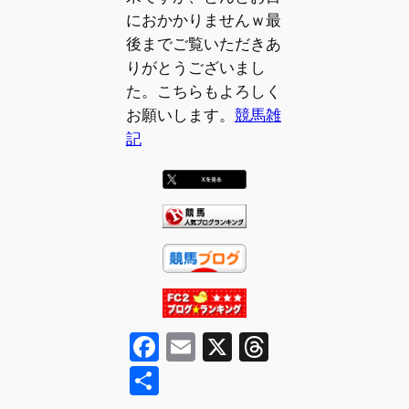
におかかりませんｗ最
後までご覧いただきあ
りがとうございまし
た。こちらもよろしく
お願いします。
競馬雑
記
F
E
X
T
a
m
hr
共
c
ai
e