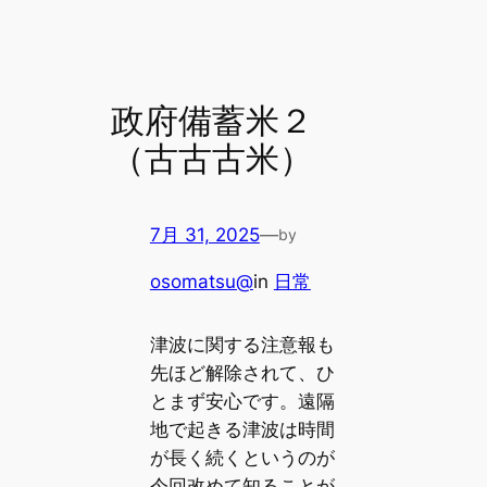
政府備蓄米２
（古古古米）
7月 31, 2025
—
by
osomatsu@
in
日常
津波に関する注意報も
先ほど解除されて、ひ
とまず安心です。遠隔
地で起きる津波は時間
が長く続くというのが
今回改めて知ることが