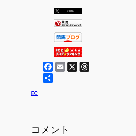
F
E
X
T
a
m
hr
共
c
ai
e
有
e
l
a
EC
b
d
o
s
o
コメント
k