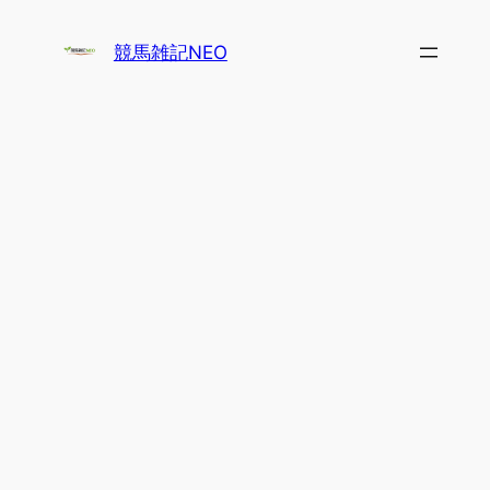
内
容
競馬雑記NEO
を
ス
キ
ッ
プ