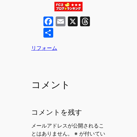
F
E
X
T
a
m
hr
共
c
ai
e
有
e
l
a
リフォーム
b
d
o
s
o
コメント
k
コメントを残す
メールアドレスが公開されるこ
とはありません。
※
が付いてい