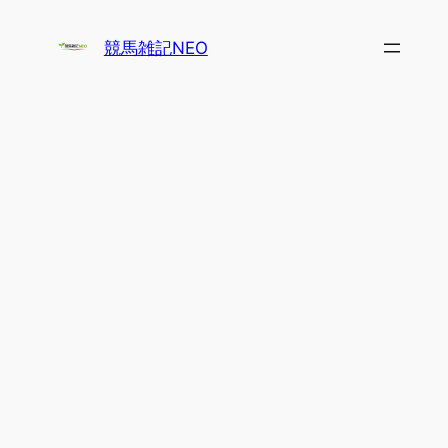
内
容
競馬雑記NEO
を
ス
キ
ッ
プ