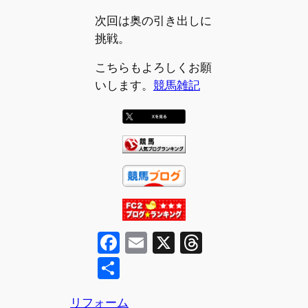
次回は奥の引き出しに
挑戦。
こちらもよろしくお願
いします。
競馬雑記
F
E
X
T
a
m
hr
共
c
ai
e
有
リフォーム