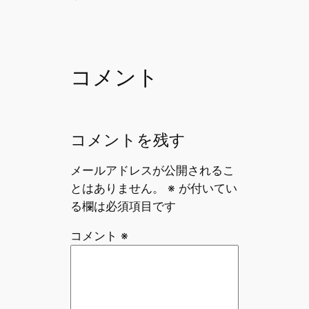
e
l
a
b
d
o
s
o
コメント
k
コメントを残す
メールアドレスが公開されるこ
とはありません。
※
が付いてい
る欄は必須項目です
コメント
※