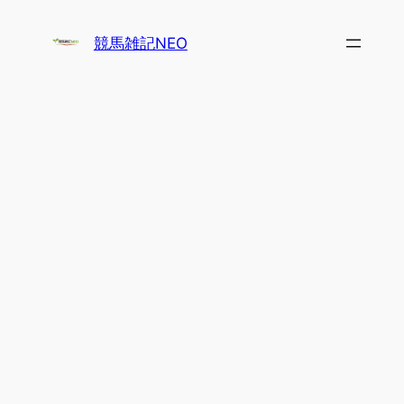
内
容
競馬雑記NEO
を
ス
キ
ッ
プ