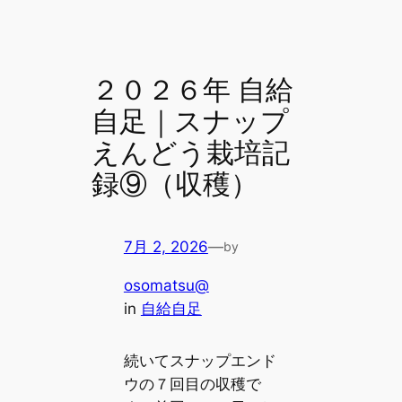
２０２６年 自給
自足｜スナップ
えんどう栽培記
録⑨（収穫）
7月 2, 2026
—
by
osomatsu@
in
自給自足
続いてスナップエンド
ウの７回目の収穫で