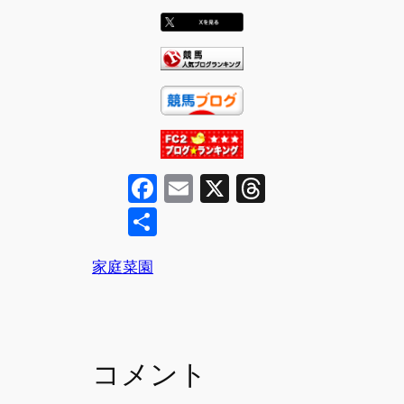
F
E
X
T
a
m
hr
共
c
ai
e
有
e
l
a
家庭菜園
b
d
o
s
o
コメント
k