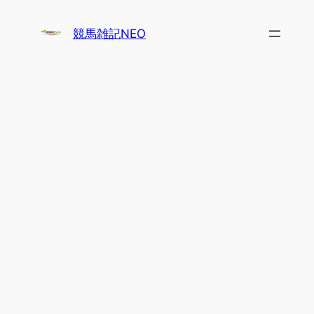
内
容
競馬雑記NEO
を
ス
キ
ッ
プ