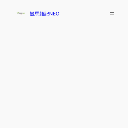
内
容
競馬雑記NEO
を
ス
キ
ッ
プ