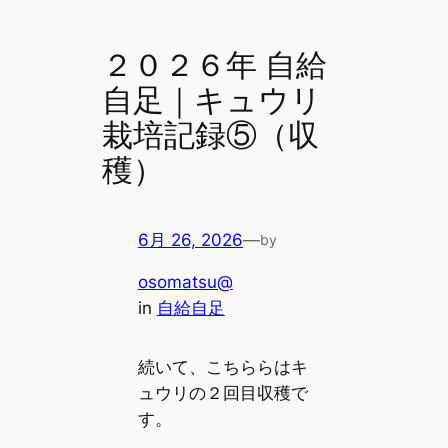
２０２６年 自給
自足｜キュウリ
栽培記録⑤（収
穫）
6月 26, 2026
—
by
osomatsu@
in
自給自足
続いて、こちららはキ
ュウリの２回目収穫で
す。