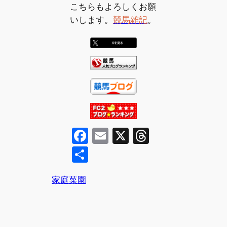
こちらもよろしくお願
いします。
競馬雑記
。
F
E
X
T
a
m
hr
共
c
ai
e
有
e
l
a
家庭菜園
b
d
o
s