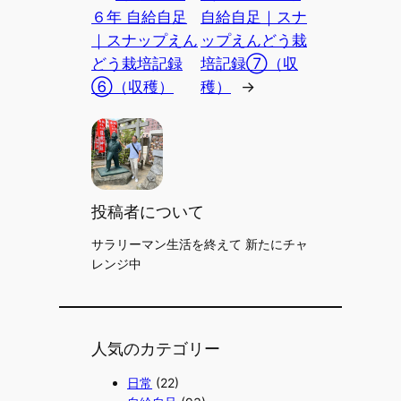
６年 自給自足
自給自足｜スナ
｜スナップえん
ップえんどう栽
どう栽培記録
培記録⑦（収
⑥（収穫）
穫）
→
投稿者について
サラリーマン生活を終えて 新たにチャ
レンジ中
人気のカテゴリー
日常
(22)