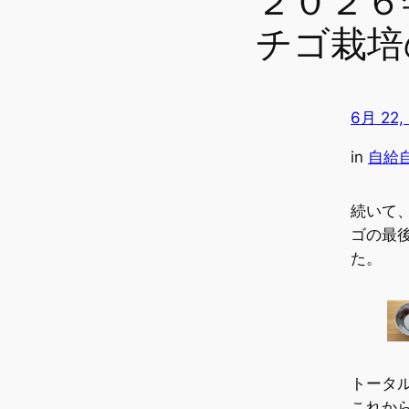
２０２６
チゴ栽培
6月 22,
in
自給
続いて
ゴの最
た。
トータ
これか