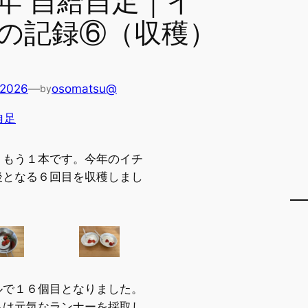
年 自給自足｜イ
の記録⑥（収穫）
 2026
—
osomatsu@
by
自足
、もう１本です。今年のイチ
後となる６回目を収穫しまし
ルで１６個目となりました。
らは元気なランナーを採取し