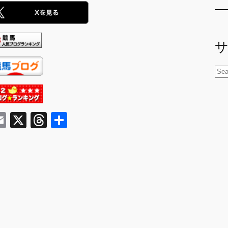
検
索
E
X
T
共
m
hr
有
ai
e
l
a
d
s