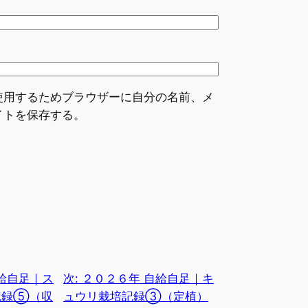
使用するためブラウザーに自分の名前、メ
イトを保存する。
給自足｜ス
次:
２０２６年 自給自足｜キ
記録⑤（収
ュウリ栽培記録③（定植）