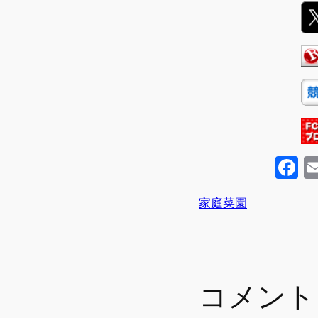
F
a
家庭菜園
c
e
b
o
コメント
o