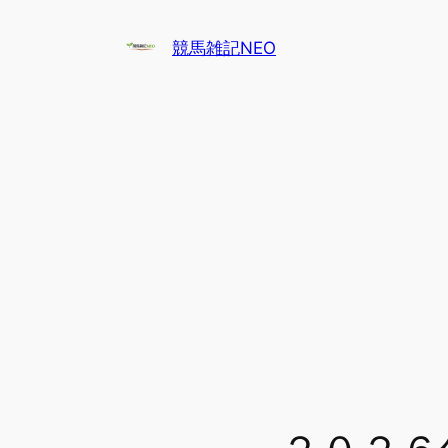
内
容
競馬雑記NEO
を
ス
キ
ッ
プ