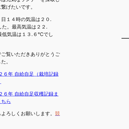
に繋げたいです。
２日１４時の気温は２０.
した。最高気温は２２.
最低気温は１３.６℃でし
でご覧いただきありがとうご
した。
２６年 自給自足（栽培記録
）
２６年 自給自足収穫記録ま
こちら
もよろしくお願いします。
競
。