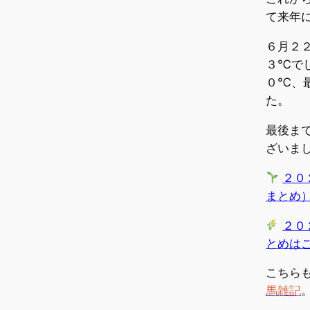
て来年
６月２
３℃で
０℃、
た。
最後ま
ざいま
２０
まとめ
２０
とめは
こちら
馬雑記