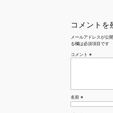
k
コメントを
メールアドレスが公
る欄は必須項目です
コメント
※
名前
※