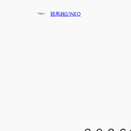
内
容
競馬雑記NEO
を
ス
キ
ッ
プ