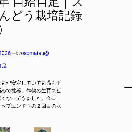
年 自給自足｜ス
んどう栽培記録
）
 2026
—
osomatsu@
by
自足
天気が安定していて気温も平
高めで推移。作物の生育スピ
速くなってきました。今日
ナップエンドウの２回目の収
。