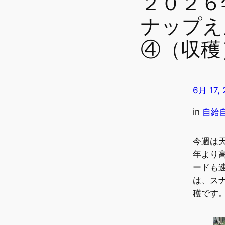
２０２６
ナップえ
④（収穫
6月 17,
in
自給
今週は
年より
ードも
は、ス
穫です