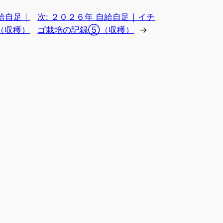
給自足｜
次:
２０２６年 自給自足｜イチ
（収穫）
ゴ栽培の記録⑤（収穫）
→