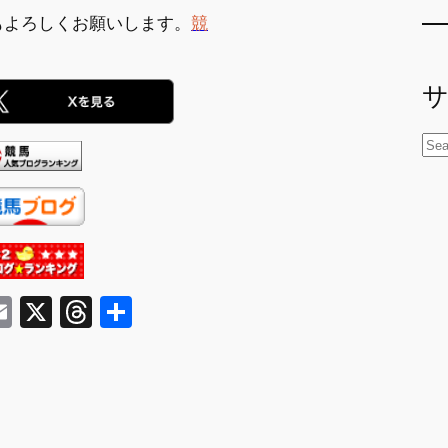
もよろしくお願いします。
競
。
検
索
E
X
T
共
m
hr
有
ai
e
l
a
d