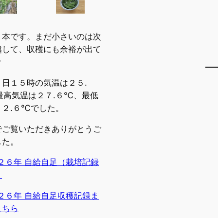
９本です。まだ小さいのは次
越して、収穫にも余裕が出て
ｗ
７日１５時の気温は２５.
最高気温は２７.６℃、最低
１２.６℃でした。
でご覧いただきありがとうご
した。
２６年 自給自足（栽培記録
）
２６年 自給自足収穫記録ま
こちら