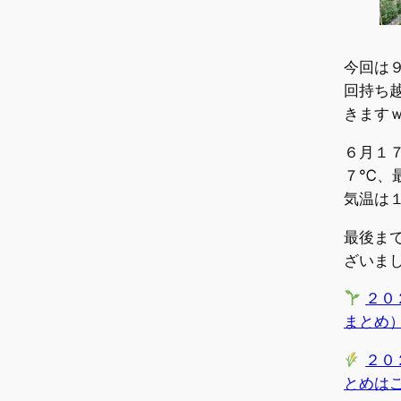
今回は
回持ち
きます
６月１
７℃、
気温は
最後ま
ざいま
２０
まとめ
２０
とめは