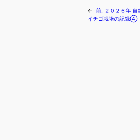
←
前:
２０２６年 自
イチゴ栽培の記録④