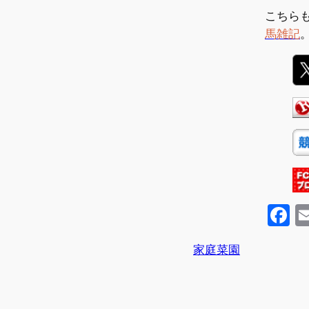
こちら
馬雑記
F
a
家庭菜園
c
e
b