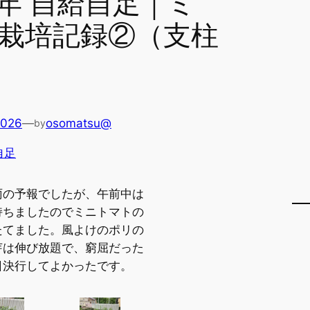
年 自給自足｜ミ
栽培記録②（支柱
2026
—
osomatsu@
by
自足
雨の予報でしたが、午前中は
持ちましたのでミニトマトの
たてました。風よけのポリの
芽は伸び放題で、窮屈だった
日決行してよかったです。