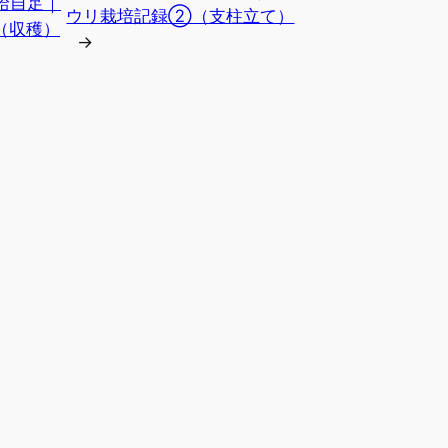
給自足｜
ウリ栽培記録②（支柱立て）
（収穫）
→