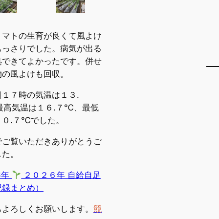
トマトの生育が良くて風よけ
もっさりでした。病気が出る
処できてよかったです。併せ
物の風よけも回収。
日１７時の気温は１３.
最高気温は１６.７℃、最低
１０.７℃でした。
でご覧いただきありがとうご
した。
6年
２０２６年 自給自足
記録まとめ）
もよろしくお願いします。
競