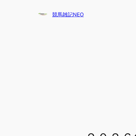
内
容
競馬雑記NEO
を
ス
キ
ッ
プ