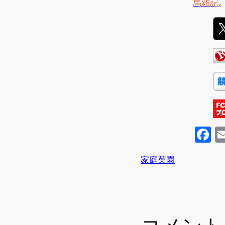
馬雑記
F
a
家庭菜園
c
e
b
o