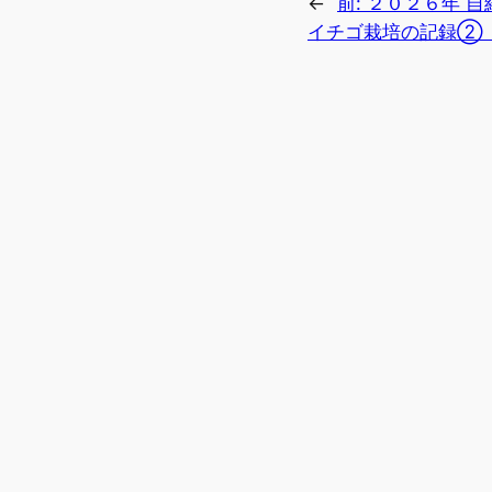
←
前:
２０２６年 自
イチゴ栽培の記録②