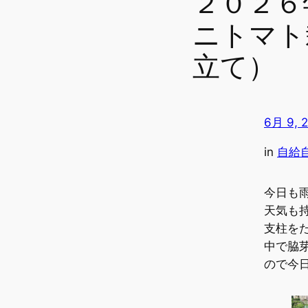
２０２６
ニトマト
立て）
6月 9, 
in
自給
今日も
天気も
支柱を
中で脇
ので今