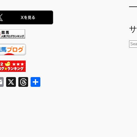
。
検
索
E
X
T
共
m
hr
有
ai
e
l
a
d
s