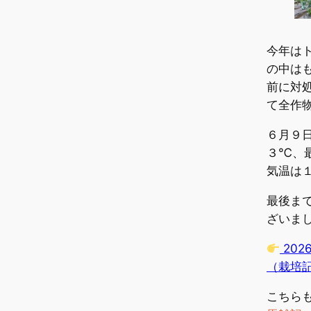
今年は
の中は
前に対
て全作
６月９
３℃、
気温は
最後ま
ざいま
202
（栽培
こちら